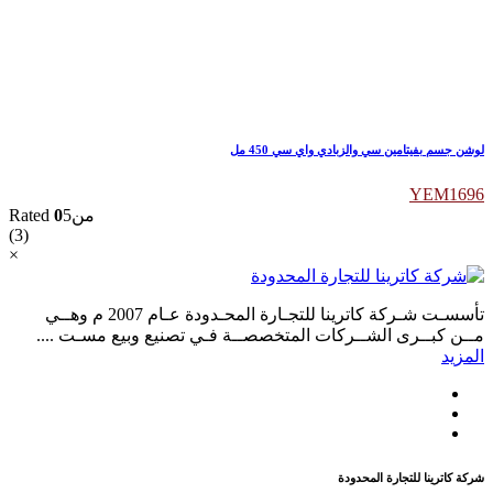
لوشن جسم بفيتامين سي والزبادي واي سي 450 مل
YEM
1696
Rated
0
من5
(3)
×
تأسسـت شـركة كاترينا للتجـارة المحـدودة عـام 2007 م وھــي
مــن كبــرى الشــركات المتخصصــة فـي تصنيع وبيع مسـت ....
المزيد
شركة كاترينا للتجارة المحدودة