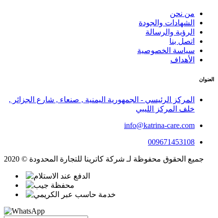
من نحن
الشهادات والجودة
الرؤية والرسالة
اتصل بنا
سياسة الخصوصية
الأهداف
العنوان
المركز الرئيسي - الجمهورية اليمنية , صنعاء , شارع الجزائر ,
خلف المركز الليبي
info@katrina-care.com
009671453108
جميع الحقوق محفوظة لـ شركة كاترينا للتجارة المحدودة © 2020