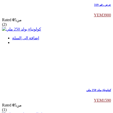
عرض رقم 319
YEM
3900
Rated
0
من5
(2)
اضافة الى السلة
كولونياء بولد 250 ملي
YEM
1590
Rated
0
من5
(1)