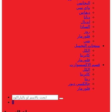
اليجانس
واي سي
ديفاس
ديانا
ايديال
السادا
روز
فلورمار
شي
منتجات التجميل
الكل
كاترينا
فلورمار
قسم الاكسسوارت
الكل
كاترينا
ريتا
جالكسي ديور
فلورمار
0