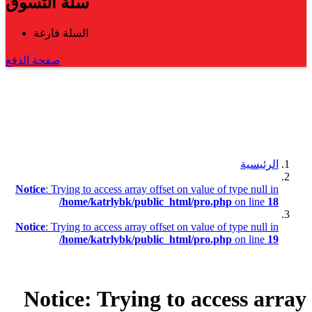
سلة التسوق
السلة فارغة
صفحة الدفع
الرئيسية
Notice
: Trying to access array offset on value of type null in
/home/katrlybk/public_html/pro.php
on line
18
Notice
: Trying to access array offset on value of type null in
/home/katrlybk/public_html/pro.php
on line
19
Notice
: Trying to access array