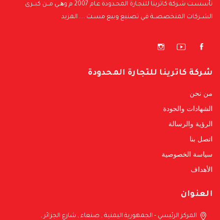
تأسسـت شـركة كاترينا للتجـارة المحـدودة عـام 2007 م وھــي مــن كبــرى
الشــركات المتخصصــة فـي تصنيع وبيع مسـت ....
المزيد
شركة كاترينا للتجارة المحدودة
من نحن
الشهادات والجودة
الرؤية والرسالة
اتصل بنا
سياسة الخصوصية
الأهداف
العنوان
المركز الرئيسي - الجمهورية اليمنية , صنعاء , شارع الجزائر ,