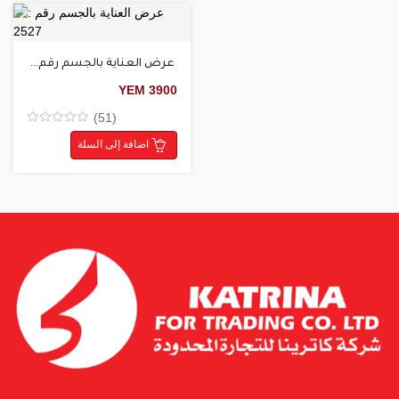
عرض العناية بالجسم رقم : 2527
YEM
3900
(51)
Rated
0
اضافة إلى السلة
من5