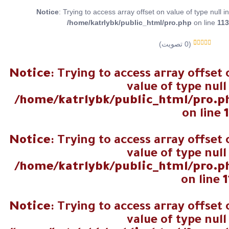
Notice
: Trying to access array offset on value of type null in
/home/katrlybk/public_html/pro.php
on line
113
تصويت)
0
(
0
من 5
Rated
0
اجمالي عدد
Notice
: Trying to access array offset
المصوتين
value of type null
/home/katrlybk/public_html/pro.p
on line
Notice
: Trying to access array offset
value of type null
/home/katrlybk/public_html/pro.p
on line
1
Notice
: Trying to access array offset
value of type null