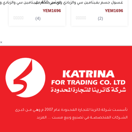
غسول جسم بفيتامين سي والزبادي واي سي 450 مل
لوشن جسم بفيتامين سي والزبادي واي سي
YEM
1696
YEM
1696
(4)
(2)
Rated
Rated
0
0
من5
من5
×
تأسسـت شـركة كاترينا للتجـارة المحـدودة عـام 2007 م وھــي مــن كبــرى
الشــركات المتخصصــة فـي تصنيع وبيع مسـت ....
المزيد