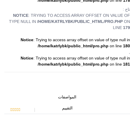
/home/katrlybk/public_html/pro.php
on line
178
تاج :
NOTICE
: TRYING TO ACCESS ARRAY OFFSET ON VALUE OF
TYPE NULL IN
/HOME/KATRLYBK/PUBLIC_HTML/PRO.PHP
ON
LINE
179
Notice
: Trying to access array offset on value of type null in
/home/katrlybk/public_html/pro.php
on line
180
,
Notice
: Trying to access array offset on value of type null in
/home/katrlybk/public_html/pro.php
on line
181
المواصفات
التقييم
Rated
0
out of 5