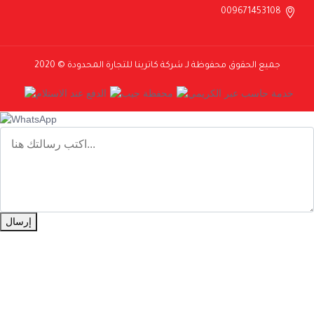
009671453108
جميع الحقوق محفوظة لـ شركة كاترينا للتجارة المحدودة © 2020
إرسال