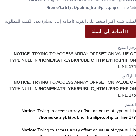
Notice
: Trying to access array offset on value of type null in
/home/katrlybk/public_html/pro.php
on line
156
لطلب كمية اكثر اضغط على ايقونه (اضافة إلى السلة) بعدد الكمية المطلوبة
اضافة إلى السلة
رقم المنتج :
NOTICE
: TRYING TO ACCESS ARRAY OFFSET ON VALUE OF
TYPE NULL IN
/HOME/KATRLYBK/PUBLIC_HTML/PRO.PHP
ON
LINE
174
الباراكود :
NOTICE
: TRYING TO ACCESS ARRAY OFFSET ON VALUE OF
TYPE NULL IN
/HOME/KATRLYBK/PUBLIC_HTML/PRO.PHP
ON
LINE
175
القسم :
Notice
: Trying to access array offset on value of type null in
/home/katrlybk/public_html/pro.php
on line
177
,
Notice
: Trying to access array offset on value of type null in