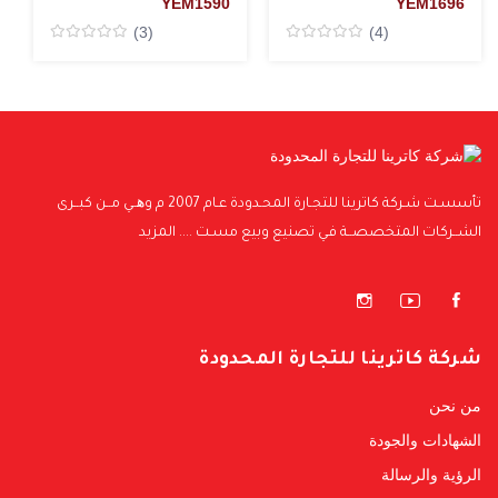
YEM
1590
YEM
1696
(3)
(4)
Rated
Rated
0
0
من5
من5
تأسسـت شـركة كاترينا للتجـارة المحـدودة عـام 2007 م وھــي مــن كبــرى
الشــركات المتخصصــة فـي تصنيع وبيع مسـت ....
المزيد
شركة كاترينا للتجارة المحدودة
من نحن
الشهادات والجودة
الرؤية والرسالة