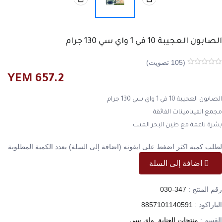
الصابون العجيبة 10 في 1 واي سي 130 جرام
(
105
تصويت)
Rated
105
YEM
657.2
0
من
الصابون العجيبة 10 في 1 واي سي 130 جرام
5
مجمع الفيتامينات الفائقة
اجمالي
بشرة ناعمة مع طين البحر الميت
عدد
لطلب كمية اكثر اضغط على ايقونه (اضافة إلى السلة) بعدد الكمية المطلوبة
المصوتين
اضافة إلى السلة
رقم المنتج :
030-347
الباراكود :
8857101140591
القسم :
منتجات العناية
,
واي سي