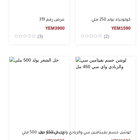
كولونياء بولد 250 ملي
عرض رقم 319
YEM
3900
YEM
1590
(3)
(2)
Rated
Rated
0
0
من5
من5
لوشن جسم بفيتامين سي والزبادي واي سي 450 مل
جل الشعر بولد 500 ملي