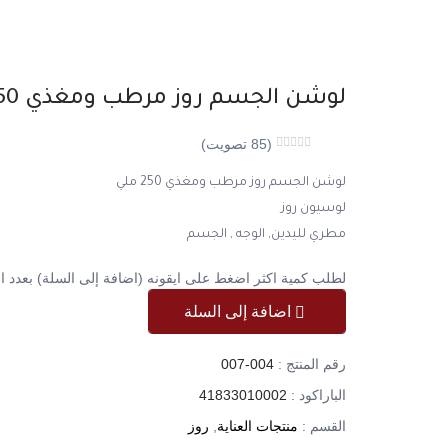
لوشن الجسم روز مرطب ومغذي 250 ملي
(
85
تصويت)
Rated
85
لوشن الجسم روز مرطب ومغذي 250 ملي
0
لوسيون روز
من
مطري لليدين, الوجه , الجسم
5
اجمالي
لطلب كمية اكثر اضغط على ايقونه (اضافة إلى السلة) بعدد ال
عدد
اضافة إلى السلة
المصوتين
رقم المنتج :
007-004
الباراكود :
41833010002
القسم :
منتجات العناية
,
روز