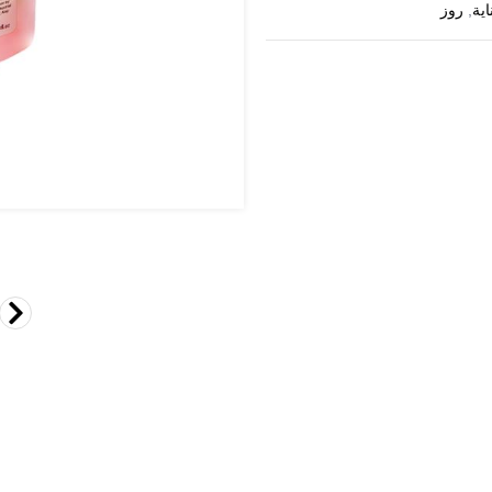
اية
,
روز