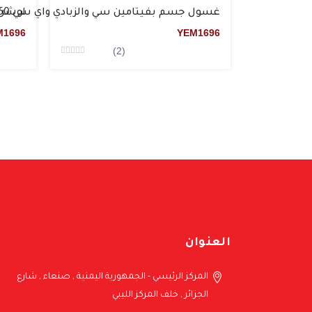
غسول جسم بفيتامين سي والزبادي واي سي 450 مل
لوشن ج
M
1696
YEM
1696
(2)
Rated
0
من5
العنوان
المركز الرئيسي - الجمهورية اليمنية , صنعاء , شارع
الجزائر , خلف المركز الليبي