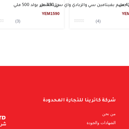
سم بفيتامين سي والزبادي واي سي 450 مل
جل الشعر بولد 500 ملي
YEM
1590
YE
(3)
(4)
d
Rated
0
من5
شركة كاترينا للتجارة المحدودة
من نحن
الشهادات والجودة