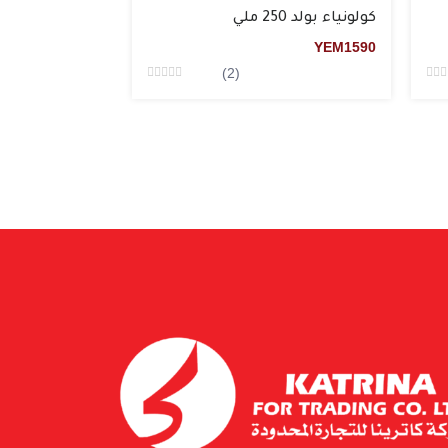
كولونياء بولد 250 ملي
YEM
1590
(2)
Rated
Rate
0
0
من5
من5